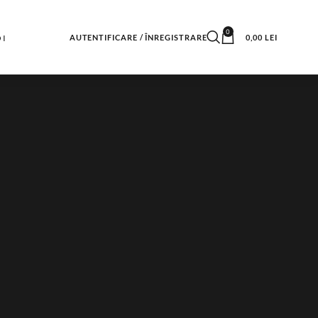
0
OI
AUTENTIFICARE / ÎNREGISTRARE
0,00
LEI