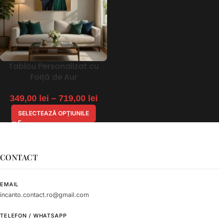
Tablou Personalizat cu
Foiță de Aur
349,00
lei
–
719,00
lei
SELECTEAZĂ OPȚIUNILE
CONTACT
EMAIL
incanto.contact.ro@gmail.com
TELEFON / WHATSAPP