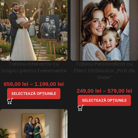
Tablou Interactiv cu
Tablou Personalizat cu
Sclipici pentru Evenimente
Efect Strălucitor „Praf de
Stele”
659,00
lei
–
1.199,00
lei
249,00
lei
–
579,00
lei
SELECTEAZĂ OPȚIUNILE
SELECTEAZĂ OPȚIUNILE