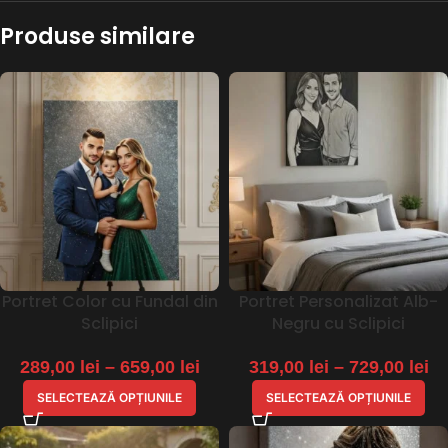
Produse similare
Portret Color cu Fundal din
Portret Personalizat Alb-
Sclipici
Negru cu Sclipici
289,00
lei
–
659,00
lei
319,00
lei
–
729,00
lei
SELECTEAZĂ OPȚIUNILE
SELECTEAZĂ OPȚIUNILE