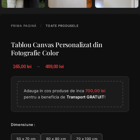
PRIMA PAGINĂ
TOATE PRODUSELE
Tablou Canvas Personalizat din
Fotografie Color
165,00
lei
–
489,00
lei
Adauga in cos produse de inca
700,00
lei
pentru a beneficia de
Transport GRATUIT
!
Dimensiune
50 x 70 cm
60 x 80 cm
70 x 100 cm